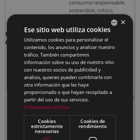
consumo responsable,
sostenible, crítico,
transformador y
×
ecofeminista.
Ese sitio web utiliza cookies
Breve descripción del
Este proyecto busca
Utilizamos cookies para personalizar el
BASQUE
proyecto
avanzar hacia un modelo
contenido, los anuncios y analizar nuestro
de consumo responsable,
SPANISH
tráfico. También compartimos
crítico, transformador y
información sobre su uso de nuestro sitio
ecofeminista que
con nuestros socios de publicidad y
garantice los derechos
análisis, quienes pueden combinarla con
humanos de la población
otra información que les haya
vulnerable. Se enfoca en
proporcionado o que hayan recopilado a
el diseño de herramientas
partir del uso de sus servicios.
que promuevan el
Pribatutasun-politika
conocimiento y la
identificación de este
Cookies
Cookies de
estrictamente
rendimiento
modelo, así como en
necesarias
actividades participativas