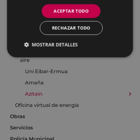
Carta de Servicios
ACEPTAR TODO
Nuevo Plan de Movilidad Urbana Sostenible
(PMUS) de Eibar
RECHAZAR TODO
Portal energético de Eibar
Aire
MOSTRAR DETALLES
Resultados mediciones de la calidad del
aire
Uni Eibar-Ermua
Amaña
Azitain
Oficina virtual de energia
Obras
Servicios
Policía Municipal