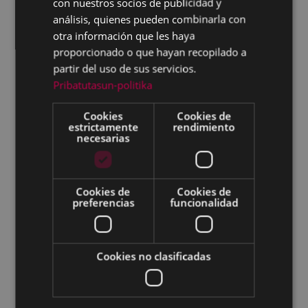
con nuestros socios de publicidad y
Plan de Acción Ambiental de Eibar 2025
análisis, quienes pueden combinarla con
otra información que les haya
Plan de Acción para el Clima y la Energía
proporcionado o que hayan recopilado a
Sostenible de Eibar 2022-2030
partir del uso de sus servicios.
Plan estratégico e integral de Movilidad en
Pribatutasun-politika
el municipio de Eibar
Cookies
Cookies de
Jornadas Medioambientales
estrictamente
rendimiento
necesarias
Calidad del aire
Agenda 2030 Escolar
Ruido
Cookies de
Cookies de
preferencias
funcionalidad
Residuos
Empresa y Medio Ambiente
Cookies no clasificadas
Convenios
Patrimonio Natural de Eibar