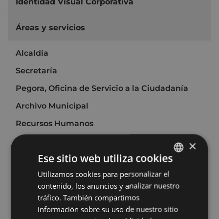
Identidad Visual Corporativa
Áreas y servicios
Alcaldía
Secretaría
Pegora, Oficina de Servicio a la Ciudadanía
Archivo Municipal
Recursos Humanos
Organización y Transformación Digital
×
Ese sitio web utiliza cookies
Área económica
Utilizamos cookies para personalizar el
BASQUE
Desarrollo económico, Empleo e Innovación
contenido, los anuncios y analizar nuestro
SPANISH
Urbanismo
tráfico. También compartimos
información sobre su uso de nuestro sitio
Medio Ambiente