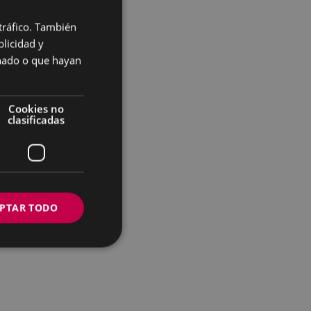
 tráfico. También
BASQUE
licidad y
SPANISH
onado o que hayan
Cookies no
clasificadas
PTAR TODO