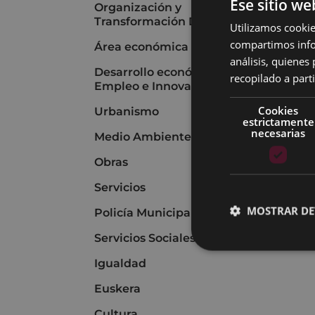
Ese sitio we
Organización y
Transformación Digital
Utilizamos cookie
compartimos infor
Área económica
análisis, quiene
Desarrollo económico,
recopilado a parti
Empleo e Innovación
Cookies
Urbanismo
estrictamente
necesarias
Medio Ambiente
Obras
Servicios
MOSTRAR DE
Policía Municipal
Servicios Sociales
Igualdad
Euskera
Cultura