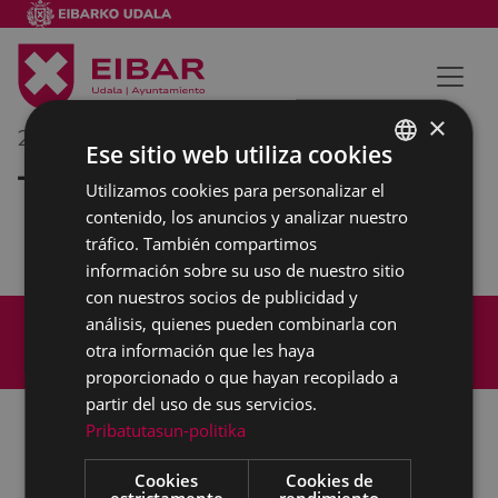
×
23/06/2018
23:55
-
23:55
Ese sitio web utiliza cookies
Tamborrada
Utilizamos cookies para personalizar el
BASQUE
contenido, los anuncios y analizar nuestro
SPANISH
tráfico. También compartimos
información sobre su uso de nuestro sitio
con nuestros socios de publicidad y
Mapa del Sitio
Aviso legal
análisis, quienes pueden combinarla con
Política de cookies
Contacto
otra información que les haya
Accesibilidad
proporcionado o que hayan recopilado a
partir del uso de sus servicios.
Pribatutasun-politika
Todas las redes sociales del Ayuntamiento
Cookies
Cookies de
estrictamente
rendimiento