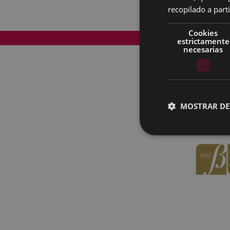
recopilado a parti
Cookies
Mapa del Sitio
estrictamente
necesarias
MOSTRAR DE