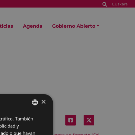
Euskara
ticias
Agenda
Gobierno Abierto
×
 tráfico. También
BASQUE
licidad y
SPANISH
onado o que hayan