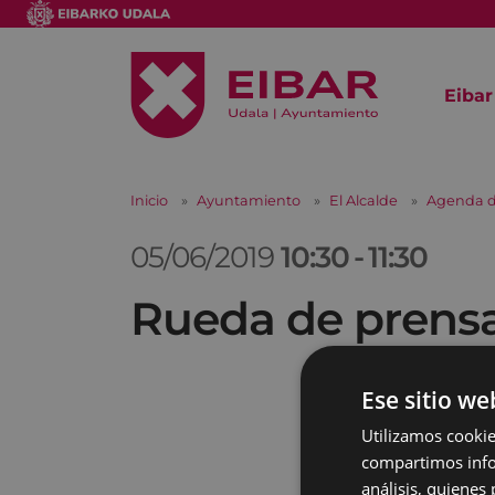
Eibar
Inicio
Ayuntamiento
El Alcalde
Agenda d
05/06/2019
10:30
-
11:30
Rueda de prensa
Ese sitio we
Utilizamos cookie
compartimos infor
análisis, quiene