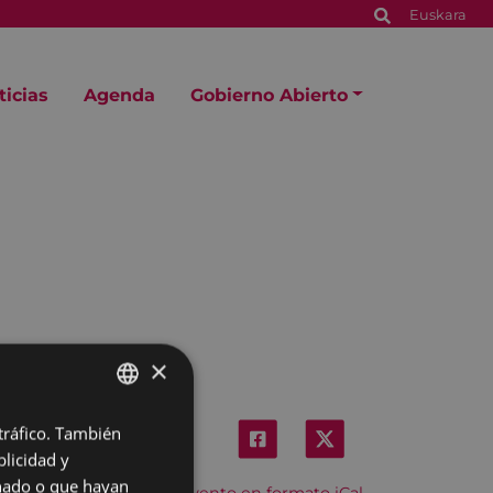
Euskara
ticias
Agenda
Gobierno Abierto
×
 tráfico. También
BASQUE
licidad y
SPANISH
onado o que hayan