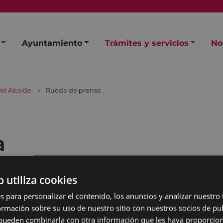
Ayuntamiento
Trámites y servicios
No
el Alcalde
Rueda de prensa
a
b utiliza cookies
s para personalizar el contenido, los anuncios y analizar nuestro
mación sobre su uso de nuestro sitio con nuestros socios de pub
s pueden combinarla con otra información que les haya proporci