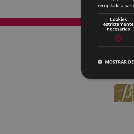
recopilado a parti
Cookies
Mapa del Sitio
estrictamente
necesarias
MOSTRAR DE