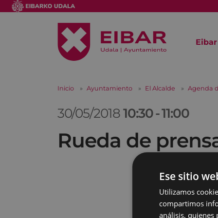
Eibar
Inicio
Ayuntamiento
El Alcalde
Agenda d
30/05/2018
10:30
-
11:00
Rueda de prens
Ese sitio we
Utilizamos cookie
compartimos infor
análisis, quiene