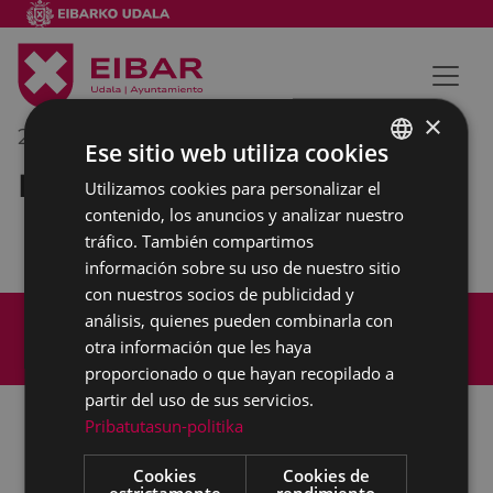
×
27/11/2018
10:30
-
11:00
Ese sitio web utiliza cookies
Rueda de prensa
Utilizamos cookies para personalizar el
BASQUE
contenido, los anuncios y analizar nuestro
SPANISH
tráfico. También compartimos
información sobre su uso de nuestro sitio
con nuestros socios de publicidad y
Mapa del Sitio
Aviso legal
análisis, quienes pueden combinarla con
Política de cookies
Contacto
otra información que les haya
Accesibilidad
proporcionado o que hayan recopilado a
partir del uso de sus servicios.
Pribatutasun-politika
Todas las redes sociales del Ayuntamiento
Cookies
Cookies de
estrictamente
rendimiento