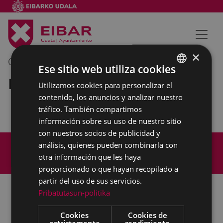
×
07/06/2018
11:00
-
11:30
Ese sitio web utiliza cookies
Rueda de prensa
Utilizamos cookies para personalizar el
BASQUE
contenido, los anuncios y analizar nuestro
SPANISH
tráfico. También compartimos
información sobre su uso de nuestro sitio
con nuestros socios de publicidad y
Mapa del Sitio
Aviso legal
análisis, quienes pueden combinarla con
Política de cookies
Contacto
otra información que les haya
Accesibilidad
proporcionado o que hayan recopilado a
partir del uso de sus servicios.
Pribatutasun-politika
Todas las redes sociales del Ayuntamiento
Cookies
Cookies de
estrictamente
rendimiento