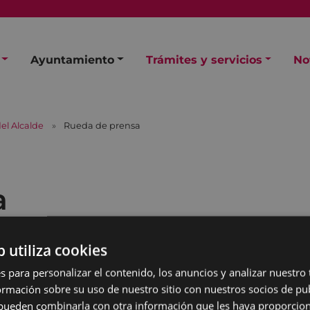
Ayuntamiento
Trámites y servicios
No
el Alcalde
Rueda de prensa
a
b utiliza cookies
s para personalizar el contenido, los anuncios y analizar nuestro
mación sobre su uso de nuestro sitio con nuestros socios de pub
s pueden combinarla con otra información que les haya proporci