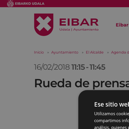
Eibar
Inicio
Ayuntamiento
El Alcalde
Agenda d
16/02/2018
11:15
-
11:45
Rueda de prens
Ese sitio we
Utilizamos cookie
compartimos infor
análisis, quiene