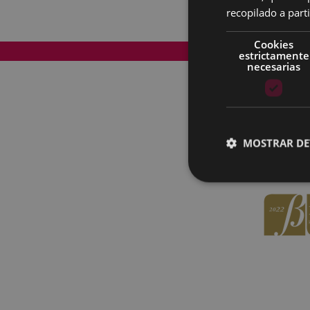
recopilado a parti
Cookies
Mapa del Sitio
estrictamente
necesarias
MOSTRAR DE