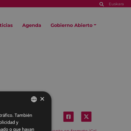
Euskara
ticias
Agenda
Gobierno Abierto
×
 tráfico. También
BASQUE
licidad y
SPANISH
onado o que hayan