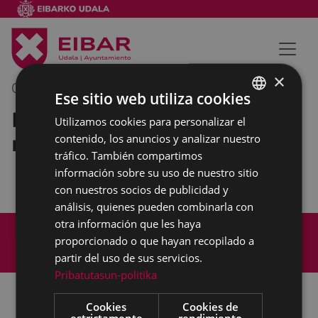
×
09/03/2020
09:00
-
09:30
Ese sitio web utiliza cookies
Reunión para el sorteo de las
Utilizamos cookies para personalizar el
BASQUE
mesas electorales
contenido, los anuncios y analizar nuestro
SPANISH
tráfico. También compartimos
información sobre su uso de nuestro sitio
con nuestros socios de publicidad y
análisis, quienes pueden combinarla con
otra información que les haya
Mapa del Sitio
Aviso legal
proporcionado o que hayan recopilado a
Política de cookies
Contacto
partir del uso de sus servicios.
Accesibilidad
Pribatutasun-politika
Cookies
Cookies de
estrictamente
rendimiento