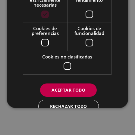
Todas las redes sociales del Ayuntamiento
necesarias
Eibarko Udala - Untzaga plaza, 1 | 20600 Eibar
Tfnoa.: 943 70 84 00 / 010 | Faxa: 943 70 84 16 |
pegora@eibar.eus
Cookies de
Cookies de
IFZ: P2003100A | DIR3 L01200300
preferencias
funcionalidad
Cookies no clasificadas
ACEPTAR TODO
RECHAZAR TODO
MOSTRAR DETALLES