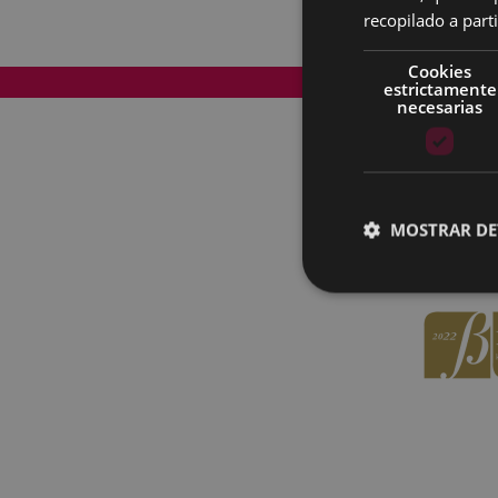
recopilado a parti
Cookies
Mapa del Sitio
estrictamente
necesarias
MOSTRAR DE