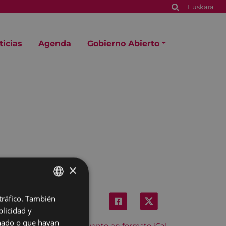
Euskara
ticias
Agenda
Gobierno Abierto
×
 tráfico. También
BASQUE
licidad y
SPANISH
onado o que hayan