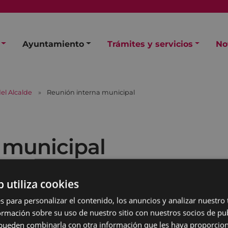
Ayuntamiento
Trámites y servicios
No
el Alcalde
Reunión interna municipal
 municipal
b utiliza cookies
s para personalizar el contenido, los anuncios y analizar nuestro
mación sobre su uso de nuestro sitio con nuestros socios de pub
s pueden combinarla con otra información que les haya proporci