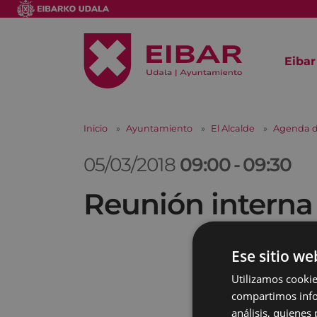
Eibar
Inicio
Ayuntamiento
El Alcalde
Agenda d
05/03/2018
09:00
-
09:30
Reunión interna
Ese sitio we
Utilizamos cookie
compartimos infor
análisis, quiene