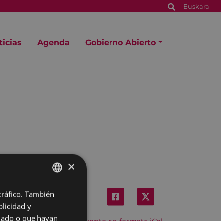
Euskara
ticias
Agenda
Gobierno Abierto
×
 tráfico. También
BASQUE
licidad y
SPANISH
onado o que hayan