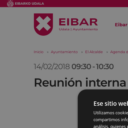
Eibar
Inicio
Ayuntamiento
El Alcalde
Agenda d
14/02/2018
09:30
-
10:30
Reunión interna
Ese sitio we
Utilizamos cookie
compartimos infor
análisis, quiene