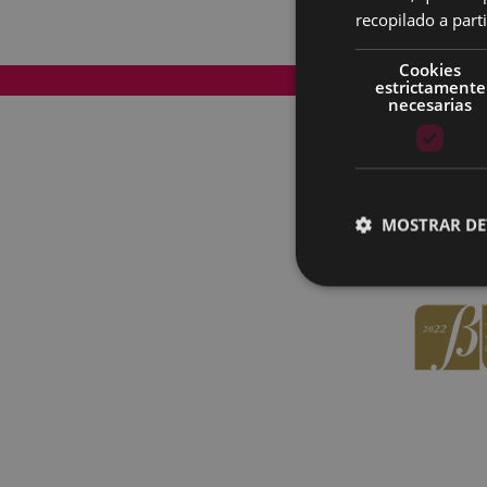
recopilado a parti
Cookies
Mapa del Sitio
estrictamente
necesarias
MOSTRAR DE