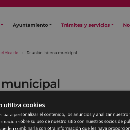
Ayuntamiento
Trámites y servicios
No
el Alcalde
Reunión interna municipal
 municipal
b utiliza cookies
s para personalizar el contenido, los anuncios y analizar nuestro
mación sobre su uso de nuestro sitio con nuestros socios de pub
s pueden combinarla con otra información que les haya proporci