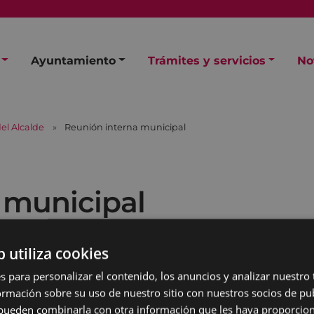
Ayuntamiento
Trámites y servicios
No
el Alcalde
Reunión interna municipal
 municipal
b utiliza cookies
s para personalizar el contenido, los anuncios y analizar nuestro
mación sobre su uso de nuestro sitio con nuestros socios de pub
s pueden combinarla con otra información que les haya proporci