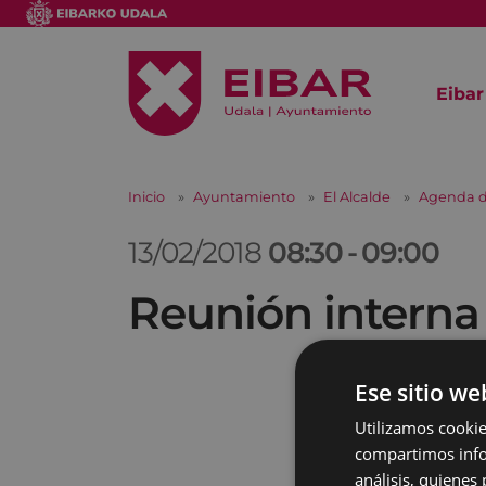
Eibar
Inicio
Ayuntamiento
El Alcalde
Agenda d
13/02/2018
08:30
-
09:00
Reunión interna
Ese sitio we
Utilizamos cookie
compartimos infor
análisis, quiene