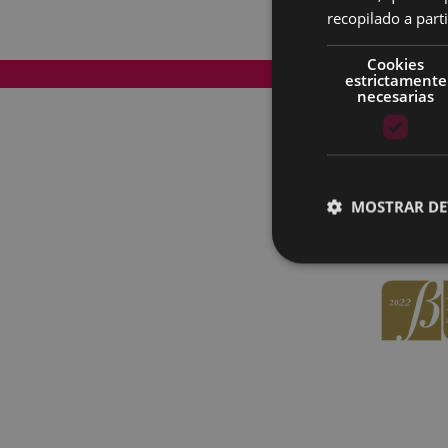
recopilado a parti
Cookies
Mapa del Sitio
estrictamente
necesarias
MOSTRAR DE