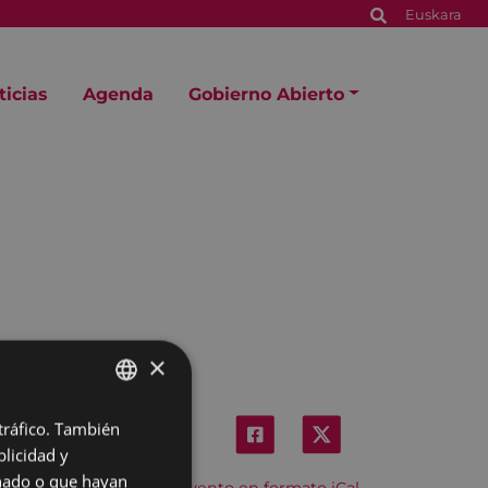
Euskara
ticias
Agenda
Gobierno Abierto
×
 tráfico. También
BASQUE
licidad y
SPANISH
onado o que hayan