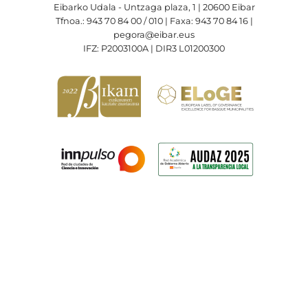
Eibarko Udala - Untzaga plaza, 1 | 20600 Eibar
Tfnoa.: 943 70 84 00 / 010 | Faxa: 943 70 84 16 |
pegora@eibar.eus
IFZ: P2003100A | DIR3 L01200300