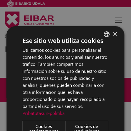
×
09/10/2018
09:45
-
10:30
Ese sitio web utiliza cookies
Reunión externa
Utilizamos cookies para personalizar el
BASQUE
contenido, los anuncios y analizar nuestro
SPANISH
tráfico. También compartimos
información sobre su uso de nuestro sitio
con nuestros socios de publicidad y
Mapa del Sitio
Aviso legal
análisis, quienes pueden combinarla con
Política de cookies
Contacto
otra información que les haya
Accesibilidad
proporcionado o que hayan recopilado a
partir del uso de sus servicios.
Pribatutasun-politika
Todas las redes sociales del Ayuntamiento
Cookies
Cookies de
estrictamente
rendimiento