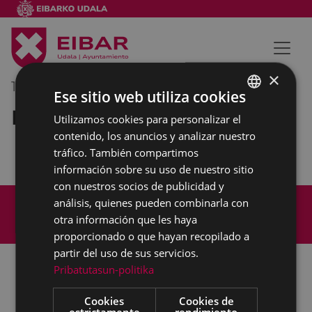
×
11/01/2018
12:00
-
13:00
Ese sitio web utiliza cookies
Reunión externa
Utilizamos cookies para personalizar el
BASQUE
contenido, los anuncios y analizar nuestro
SPANISH
tráfico. También compartimos
información sobre su uso de nuestro sitio
con nuestros socios de publicidad y
Mapa del Sitio
Aviso legal
análisis, quienes pueden combinarla con
Política de cookies
Contacto
otra información que les haya
Accesibilidad
proporcionado o que hayan recopilado a
partir del uso de sus servicios.
Pribatutasun-politika
Todas las redes sociales del Ayuntamiento
Cookies
Cookies de
estrictamente
rendimiento