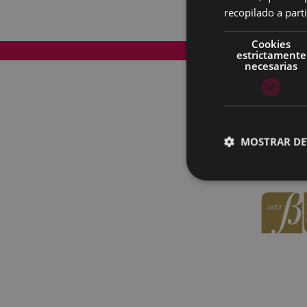
recopilado a parti
Cookies
Mapa del Sitio
estrictamente
necesarias
MOSTRAR DE