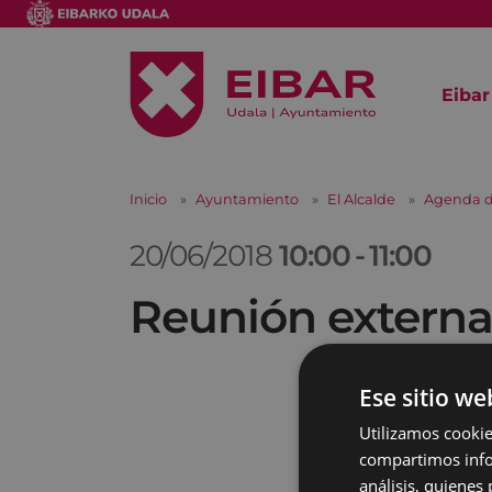
Eibar
Inicio
Ayuntamiento
El Alcalde
Agenda d
20/06/2018
10:00
-
11:00
Reunión extern
Ese sitio we
Utilizamos cookie
compartimos infor
análisis, quiene