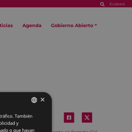
Euskara
ticias
Agenda
Gobierno Abierto
×
 tráfico. También
BASQUE
licidad y
SPANISH
onado o que hayan