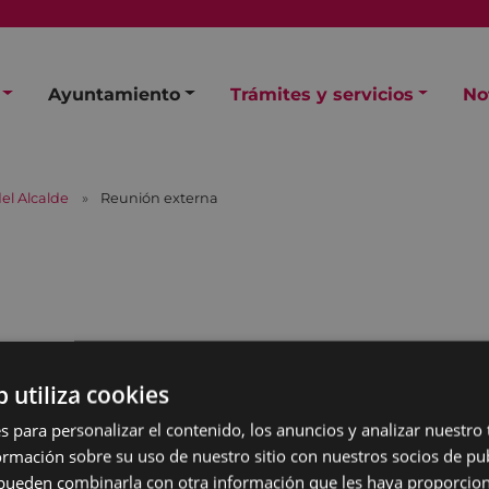
Ayuntamiento
Trámites y servicios
No
el Alcalde
Reunión externa
a
b utiliza cookies
s para personalizar el contenido, los anuncios y analizar nuestro
mación sobre su uso de nuestro sitio con nuestros socios de pub
s pueden combinarla con otra información que les haya proporci