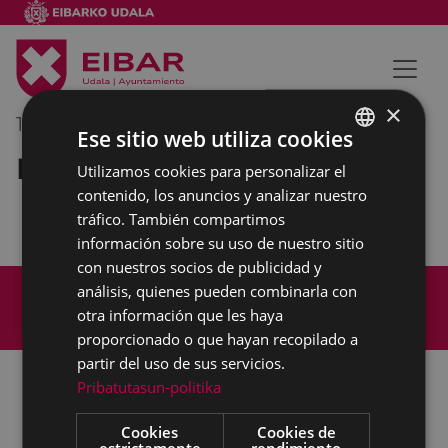
×
18/04/2018
08:30
-
09:30
Ese sitio web utiliza cookies
Reunión externa
Utilizamos cookies para personalizar el
BASQUE
contenido, los anuncios y analizar nuestro
SPANISH
tráfico. También compartimos
información sobre su uso de nuestro sitio
con nuestros socios de publicidad y
Mapa del Sitio
Aviso legal
análisis, quienes pueden combinarla con
Política de cookies
Contacto
otra información que les haya
Accesibilidad
proporcionado o que hayan recopilado a
partir del uso de sus servicios.
Pribatutasun-politika
Todas las redes sociales del Ayuntamiento
Cookies
Cookies de
estrictamente
rendimiento