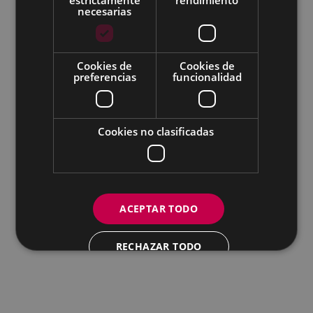
Todas las redes sociales del Ayuntamiento
necesarias
Eibarko Udala - Untzaga plaza, 1 | 20600 Eibar
Tfnoa.: 943 70 84 00 / 010 | Faxa: 943 70 84 16 |
pegora@eibar.eus
Cookies de
Cookies de
IFZ: P2003100A | DIR3 L01200300
preferencias
funcionalidad
Cookies no clasificadas
ACEPTAR TODO
RECHAZAR TODO
MOSTRAR DETALLES