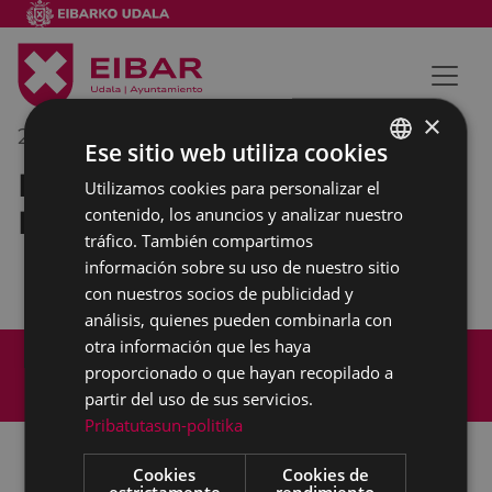
×
26/06/2018
12:00
-
13:00
Ese sitio web utiliza cookies
Reunión en la Diputación
Utilizamos cookies para personalizar el
BASQUE
Foral de Gipuzkoa
contenido, los anuncios y analizar nuestro
SPANISH
tráfico. También compartimos
información sobre su uso de nuestro sitio
con nuestros socios de publicidad y
análisis, quienes pueden combinarla con
otra información que les haya
Mapa del Sitio
Aviso legal
proporcionado o que hayan recopilado a
Política de cookies
Contacto
partir del uso de sus servicios.
Accesibilidad
Pribatutasun-politika
Cookies
Cookies de
estrictamente
rendimiento