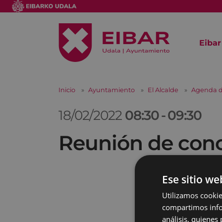
Eibar
Inicio
Ayuntamiento
El Alcalde
Agenda d
18/02/2022
08:30
-
09:30
Reunión de conc
Ese sitio we
Utilizamos cookie
compartimos infor
análisis, quiene