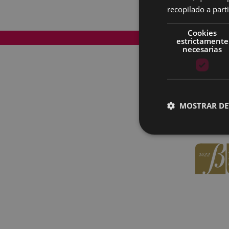
recopilado a parti
Cookies
Mapa del Sitio
estrictamente
necesarias
MOSTRAR DE