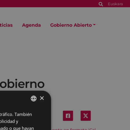
Euskara
ticias
Agenda
Gobierno Abierto
gobierno
×
 tráfico. También
BASQUE
licidad y
SPANISH
onado o que hayan