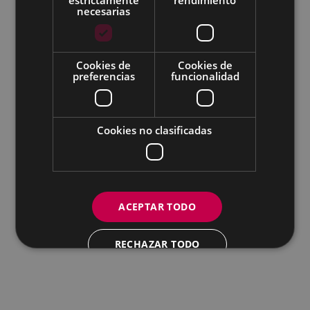
Todas las redes sociales del Ayuntamiento
necesarias
Eibarko Udala - Untzaga plaza, 1 | 20600 Eibar
Tfnoa.: 943 70 84 00 / 010 | Faxa: 943 70 84 16 |
pegora@eibar.eus
Cookies de
Cookies de
IFZ: P2003100A | DIR3 L01200300
preferencias
funcionalidad
Cookies no clasificadas
ACEPTAR TODO
RECHAZAR TODO
MOSTRAR DETALLES