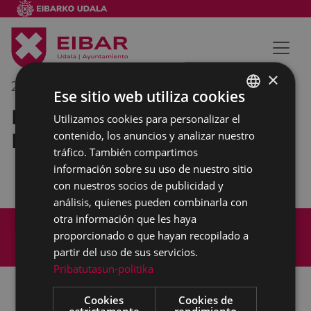
×
25/01/2021
09:30
-
10:30
Ese sitio web utiliza cookies
Reunión de concejales del
Utilizamos cookies para personalizar el
BASQUE
Equipo de gobierno
contenido, los anuncios y analizar nuestro
SPANISH
tráfico. También compartimos
información sobre su uso de nuestro sitio
con nuestros socios de publicidad y
análisis, quienes pueden combinarla con
otra información que les haya
Mapa del Sitio
Aviso legal
proporcionado o que hayan recopilado a
Política de cookies
Contacto
partir del uso de sus servicios.
Accesibilidad
Pribatutasun-politika
Cookies
Cookies de
estrictamente
rendimiento