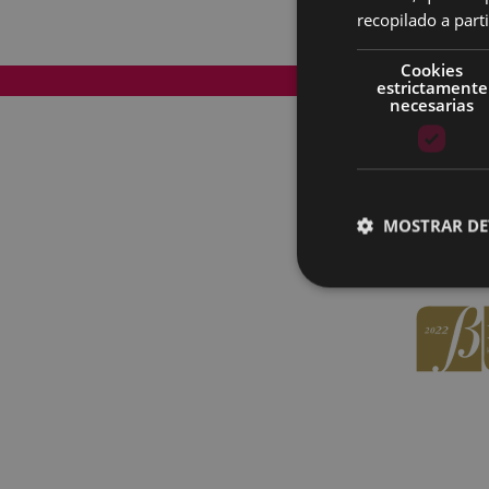
recopilado a parti
Cookies
Mapa del Sitio
estrictamente
necesarias
MOSTRAR DE