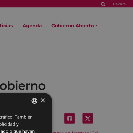
Euskara
ticias
Agenda
Gobierno Abierto
gobierno
×
 tráfico. También
BASQUE
licidad y
SPANISH
onado o que hayan