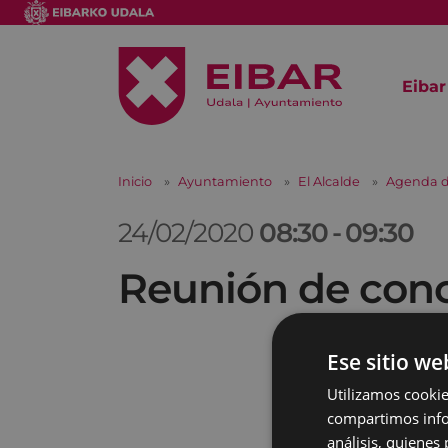
Eibar
Inicio
Ayuntamiento
El Alcalde
Agenda d
24/02/2020
08:30
-
09:30
Reunión de conc
Ese sitio we
Utilizamos cookie
compartimos infor
análisis, quiene