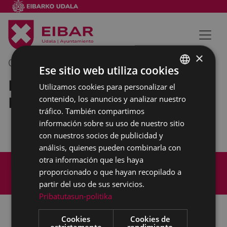
×
04/03/2019
09:30
-
10:30
Ese sitio web utiliza cookies
Reunión de concejales del
Utilizamos cookies para personalizar el
BASQUE
Equipo de gobierno
contenido, los anuncios y analizar nuestro
SPANISH
tráfico. También compartimos
información sobre su uso de nuestro sitio
con nuestros socios de publicidad y
análisis, quienes pueden combinarla con
otra información que les haya
Mapa del Sitio
Aviso legal
proporcionado o que hayan recopilado a
Política de cookies
Contacto
partir del uso de sus servicios.
Accesibilidad
Pribatutasun-politika
Cookies
Cookies de
estrictamente
rendimiento