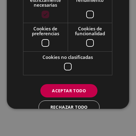
Todas las redes sociales del Ayuntamiento
necesarias
Eibarko Udala - Untzaga plaza, 1 | 20600 Eibar
Tfnoa.: 943 70 84 00 / 010 | Faxa: 943 70 84 16 |
pegora@eibar.eus
Cookies de
Cookies de
IFZ: P2003100A | DIR3 L01200300
preferencias
funcionalidad
Cookies no clasificadas
ACEPTAR TODO
RECHAZAR TODO
MOSTRAR DETALLES