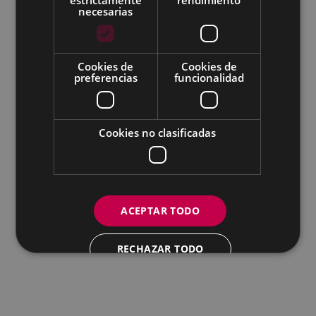
Todas las redes sociales del Ayuntamiento
necesarias
Eibarko Udala - Untzaga plaza, 1 | 20600 Eibar
Tfnoa.: 943 70 84 00 / 010 | Faxa: 943 70 84 16 |
pegora@eibar.eus
Cookies de
Cookies de
IFZ: P2003100A | DIR3 L01200300
preferencias
funcionalidad
Cookies no clasificadas
ACEPTAR TODO
RECHAZAR TODO
MOSTRAR DETALLES