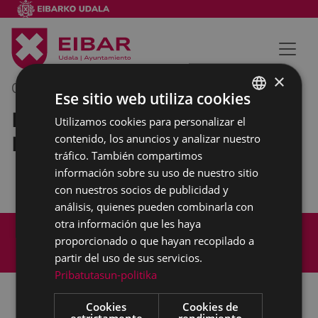
×
03/11/2023
08:30
-
09:30
Ese sitio web utiliza cookies
Reunión de concejales/as del
Utilizamos cookies para personalizar el
BASQUE
Equipo de gobierno
contenido, los anuncios y analizar nuestro
SPANISH
tráfico. También compartimos
información sobre su uso de nuestro sitio
con nuestros socios de publicidad y
análisis, quienes pueden combinarla con
otra información que les haya
Mapa del Sitio
Aviso legal
proporcionado o que hayan recopilado a
Política de cookies
Contacto
partir del uso de sus servicios.
Accesibilidad
Pribatutasun-politika
Cookies
Cookies de
estrictamente
rendimiento