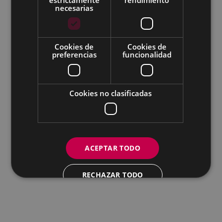
Todas las redes sociales del Ayuntamiento
necesarias
Eibarko Udala - Untzaga plaza, 1 | 20600 Eibar
Tfnoa.: 943 70 84 00 / 010 | Faxa: 943 70 84 16 |
pegora@eibar.eus
Cookies de
Cookies de
IFZ: P2003100A | DIR3 L01200300
preferencias
funcionalidad
Cookies no clasificadas
ACEPTAR TODO
RECHAZAR TODO
MOSTRAR DETALLES