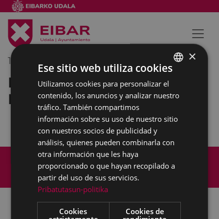
×
15/11/2018
19:00
-
20:00
Ese sitio web utiliza cookies
Reunión de barrio en el
Utilizamos cookies para personalizar el
BASQUE
Hogar del Jubilado de Ipurua
contenido, los anuncios y analizar nuestro
SPANISH
tráfico. También compartimos
información sobre su uso de nuestro sitio
con nuestros socios de publicidad y
análisis, quienes pueden combinarla con
otra información que les haya
Mapa del Sitio
Aviso legal
proporcionado o que hayan recopilado a
Política de cookies
Contacto
partir del uso de sus servicios.
Accesibilidad
Pribatutasun-politika
Cookies
Cookies de
estrictamente
rendimiento