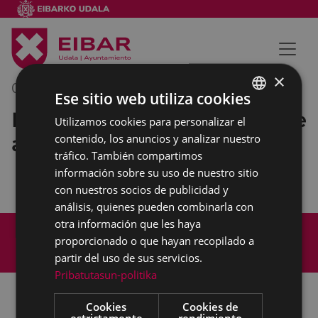
×
09/11/2023
09:00
-
11:00
Ese sitio web utiliza cookies
Reunión con responsables de
Utilizamos cookies para personalizar el
BASQUE
áreas y servicios municipales
contenido, los anuncios y analizar nuestro
SPANISH
tráfico. También compartimos
información sobre su uso de nuestro sitio
con nuestros socios de publicidad y
análisis, quienes pueden combinarla con
otra información que les haya
Mapa del Sitio
Aviso legal
proporcionado o que hayan recopilado a
Política de cookies
Contacto
partir del uso de sus servicios.
Accesibilidad
Pribatutasun-politika
Cookies
Cookies de
estrictamente
rendimiento