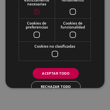
Todas las redes sociales del Ayuntamiento
necesarias
Eibarko Udala - Untzaga plaza, 1 | 20600 Eibar
Tfnoa.: 943 70 84 00 / 010 | Faxa: 943 70 84 16 |
pegora@eibar.eus
Cookies de
Cookies de
IFZ: P2003100A | DIR3 L01200300
preferencias
funcionalidad
Cookies no clasificadas
ACEPTAR TODO
RECHAZAR TODO
MOSTRAR DETALLES