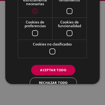
necesarias
Todas las redes sociales del Ayuntamiento
Cookies de
Cookies de
preferencias
funcionalidad
Eibarko Udala - Untzaga plaza, 1 | 20600 Eibar
Tfnoa.: 943 70 84 00 / 010 | Faxa: 943 70 84 16 |
pegora@eibar.eus
IFZ: P2003100A | DIR3 L01200300
Cookies no clasificadas
ACEPTAR TODO
RECHAZAR TODO
MOSTRAR DETALLES