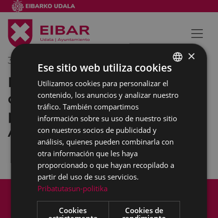
×
30/11/2017
13:00
-
13:30
Ese sitio web utiliza cookies
Reparto de los premios de
Utilizamos cookies para personalizar el
BASQUE
carteles, del concurso de
contenido, los anuncios y analizar nuestro
SPANISH
tráfico. También compartimos
pintxos y de la Feria de San
información sobre su uso de nuestro sitio
Andrés
con nuestros socios de publicidad y
análisis, quienes pueden combinarla con
otra información que les haya
proporcionado o que hayan recopilado a
partir del uso de sus servicios.
Mapa del Sitio
Aviso legal
Pribatutasun-politika
Política de cookies
Contacto
Cookies
Cookies de
Accesibilidad
estrictamente
rendimiento