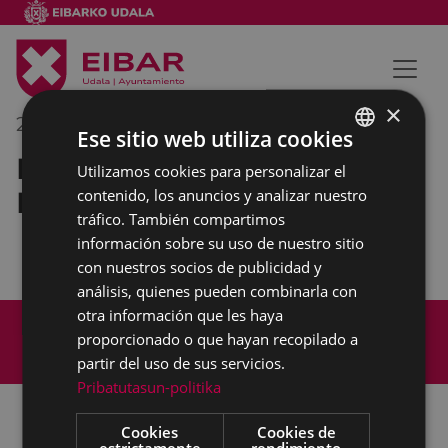
×
23/06/2019
13:00
-
13:30
Ese sitio web utiliza cookies
Recibimiento a los
Utilizamos cookies para personalizar el
BASQUE
Dulzaineros de Estella
contenido, los anuncios y analizar nuestro
SPANISH
tráfico. También compartimos
información sobre su uso de nuestro sitio
con nuestros socios de publicidad y
análisis, quienes pueden combinarla con
otra información que les haya
Mapa del Sitio
Aviso legal
proporcionado o que hayan recopilado a
Política de cookies
Contacto
partir del uso de sus servicios.
Accesibilidad
Pribatutasun-politika
Cookies
Cookies de
estrictamente
rendimiento