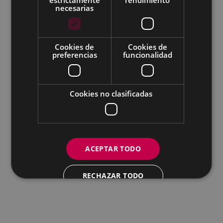
Todas las redes sociales del Ayuntamiento
necesarias
Eibarko Udala - Untzaga plaza, 1 | 20600 Eibar
Tfnoa.: 943 70 84 00 / 010 | Faxa: 943 70 84 16 |
pegora@eibar.eus
Cookies de
Cookies de
IFZ: P2003100A | DIR3 L01200300
preferencias
funcionalidad
Cookies no clasificadas
ACEPTAR TODO
RECHAZAR TODO
MOSTRAR DETALLES