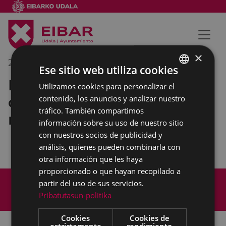
×
20/03/2019
20:00
-
21:00
Ese sitio web utiliza cookies
Presentación del
Utilizamos cookies para personalizar el
BASQUE
campeonato de ciclismo de
contenido, los anuncios y analizar nuestro
SPANISH
tráfico. También compartimos
mujeres
información sobre su uso de nuestro sitio
con nuestros socios de publicidad y
análisis, quienes pueden combinarla con
otra información que les haya
proporcionado o que hayan recopilado a
Mapa del Sitio
Aviso legal
partir del uso de sus servicios.
Política de cookies
Contacto
Pribatutasun-politika
Accesibilidad
Cookies
Cookies de
estrictamente
rendimiento