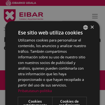
×
30/03/2022
19:30
-
20:30
Ese sitio web utiliza cookies
Presentación de la 51º edición
Utilizamos cookies para personalizar el
BASQUE
del Memorial Valenciaga
contenido, los anuncios y analizar nuestro
SPANISH
tráfico. También compartimos
información sobre su uso de nuestro sitio
con nuestros socios de publicidad y
análisis, quienes pueden combinarla con
otra información que les haya
Mapa del Sitio
Aviso legal
proporcionado o que hayan recopilado a
Política de cookies
Contacto
partir del uso de sus servicios.
Accesibilidad
Pribatutasun-politika
Cookies
Cookies de
estrictamente
rendimiento