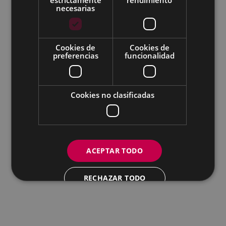
Todas las redes sociales del Ayuntamiento
necesarias
Eibarko Udala - Untzaga plaza, 1 | 20600 Eibar
Tfnoa.: 943 70 84 00 / 010 | Faxa: 943 70 84 16 |
pegora@eibar.eus
Cookies de
Cookies de
IFZ: P2003100A | DIR3 L01200300
preferencias
funcionalidad
Cookies no clasificadas
ACEPTAR TODO
RECHAZAR TODO
MOSTRAR DETALLES