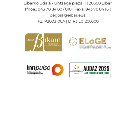
Eibarko Udala - Untzaga plaza, 1 | 20600 Eibar
Tfnoa.: 943 70 84 00 / 010 | Faxa: 943 70 84 16 |
pegora@eibar.eus
IFZ: P2003100A | DIR3 L01200300