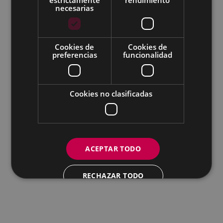
Todas las redes sociales del Ayuntamiento
necesarias
Eibarko Udala - Untzaga plaza, 1 | 20600 Eibar
Tfnoa.: 943 70 84 00 / 010 | Faxa: 943 70 84 16 |
pegora@eibar.eus
Cookies de
Cookies de
IFZ: P2003100A | DIR3 L01200300
preferencias
funcionalidad
Cookies no clasificadas
ACEPTAR TODO
RECHAZAR TODO
MOSTRAR DETALLES