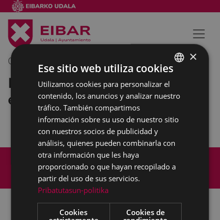
×
03/05/2022
11:00
-
12:30
Ese sitio web utiliza cookies
Pleno Municipal
Utilizamos cookies para personalizar el
BASQUE
extraordinario
contenido, los anuncios y analizar nuestro
SPANISH
tráfico. También compartimos
información sobre su uso de nuestro sitio
con nuestros socios de publicidad y
análisis, quienes pueden combinarla con
otra información que les haya
Mapa del Sitio
Aviso legal
proporcionado o que hayan recopilado a
Política de cookies
Contacto
partir del uso de sus servicios.
Accesibilidad
Pribatutasun-politika
Cookies
Cookies de
estrictamente
rendimiento