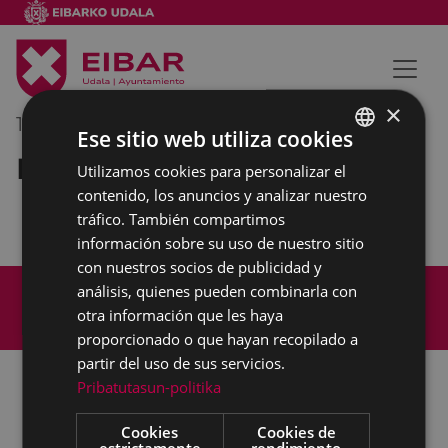
×
12/06/2019
08:00
-
09:00
Ese sitio web utiliza cookies
Pleno Municipal
Utilizamos cookies para personalizar el
BASQUE
contenido, los anuncios y analizar nuestro
SPANISH
tráfico. También compartimos
información sobre su uso de nuestro sitio
con nuestros socios de publicidad y
Mapa del Sitio
Aviso legal
análisis, quienes pueden combinarla con
Política de cookies
Contacto
otra información que les haya
Accesibilidad
proporcionado o que hayan recopilado a
partir del uso de sus servicios.
Pribatutasun-politika
Todas las redes sociales del Ayuntamiento
Cookies
Cookies de
estrictamente
rendimiento