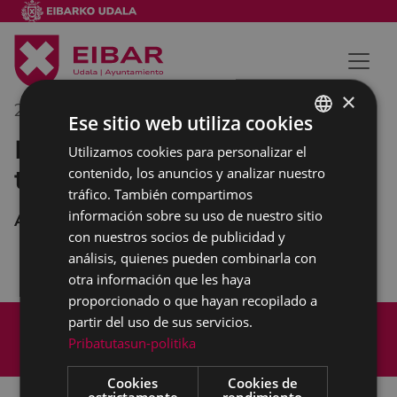
×
21/12/2018
14:00
-
15:00
Ese sitio web utiliza cookies
Lunch con representantes y
Utilizamos cookies para personalizar el
BASQUE
trabajadores/as municipales
contenido, los anuncios y analizar nuestro
SPANISH
tráfico. También compartimos
información sobre su uso de nuestro sitio
Ayuntamiento de Eibar
con nuestros socios de publicidad y
análisis, quienes pueden combinarla con
otra información que les haya
proporcionado o que hayan recopilado a
Mapa del Sitio
Aviso legal
partir del uso de sus servicios.
Política de cookies
Contacto
Pribatutasun-politika
Accesibilidad
Cookies
Cookies de
estrictamente
rendimiento