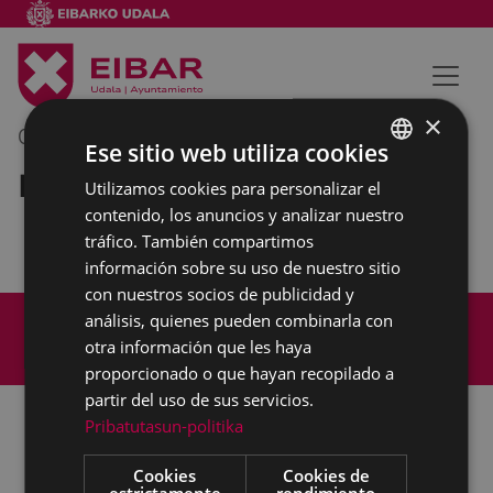
×
01/04/2022
09:15
-
09:45
Ese sitio web utiliza cookies
Korrika
Utilizamos cookies para personalizar el
BASQUE
contenido, los anuncios y analizar nuestro
SPANISH
tráfico. También compartimos
información sobre su uso de nuestro sitio
con nuestros socios de publicidad y
Mapa del Sitio
Aviso legal
análisis, quienes pueden combinarla con
Política de cookies
Contacto
otra información que les haya
Accesibilidad
proporcionado o que hayan recopilado a
partir del uso de sus servicios.
Pribatutasun-politika
Todas las redes sociales del Ayuntamiento
Cookies
Cookies de
estrictamente
rendimiento