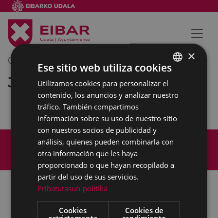
×
05/03/2020
11:00
-
12:00
Ese sitio web utiliza cookies
Junta de Portavoces
Utilizamos cookies para personalizar el
BASQUE
contenido, los anuncios y analizar nuestro
SPANISH
tráfico. También compartimos
información sobre su uso de nuestro sitio
con nuestros socios de publicidad y
Mapa del Sitio
Aviso legal
análisis, quienes pueden combinarla con
Política de cookies
Contacto
otra información que les haya
Accesibilidad
proporcionado o que hayan recopilado a
partir del uso de sus servicios.
Pribatutasun-politika
Todas las redes sociales del Ayuntamiento
Cookies
Cookies de
estrictamente
rendimiento