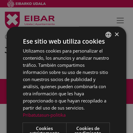
×
05/07/2018
10:30
-
11:30
Ese sitio web utiliza cookies
Junta de Portavoces
Utilizamos cookies para personalizar el
BASQUE
contenido, los anuncios y analizar nuestro
SPANISH
tráfico. También compartimos
información sobre su uso de nuestro sitio
con nuestros socios de publicidad y
Mapa del Sitio
Aviso legal
análisis, quienes pueden combinarla con
Política de cookies
Contacto
otra información que les haya
Accesibilidad
proporcionado o que hayan recopilado a
partir del uso de sus servicios.
Pribatutasun-politika
Todas las redes sociales del Ayuntamiento
Cookies
Cookies de
estrictamente
rendimiento