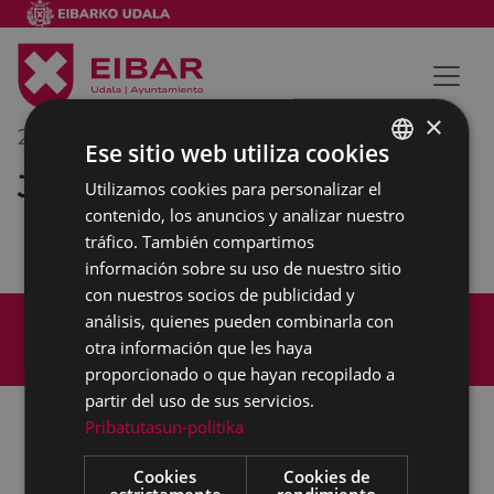
×
29/01/2021
12:00
-
14:00
Ese sitio web utiliza cookies
Junta de Gobierno
Utilizamos cookies para personalizar el
BASQUE
contenido, los anuncios y analizar nuestro
SPANISH
tráfico. También compartimos
información sobre su uso de nuestro sitio
con nuestros socios de publicidad y
Mapa del Sitio
Aviso legal
análisis, quienes pueden combinarla con
Política de cookies
Contacto
otra información que les haya
Accesibilidad
proporcionado o que hayan recopilado a
partir del uso de sus servicios.
Pribatutasun-politika
Todas las redes sociales del Ayuntamiento
Cookies
Cookies de
estrictamente
rendimiento