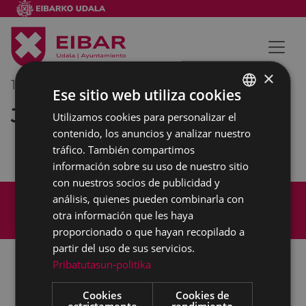
×
14/02/2020
12:00
-
13:00
Ese sitio web utiliza cookies
Junta de Gobierno
Utilizamos cookies para personalizar el
BASQUE
contenido, los anuncios y analizar nuestro
SPANISH
tráfico. También compartimos
información sobre su uso de nuestro sitio
con nuestros socios de publicidad y
Mapa del Sitio
Aviso legal
análisis, quienes pueden combinarla con
Política de cookies
Contacto
otra información que les haya
Accesibilidad
proporcionado o que hayan recopilado a
partir del uso de sus servicios.
Pribatutasun-politika
Todas las redes sociales del Ayuntamiento
Cookies
Cookies de
estrictamente
rendimiento