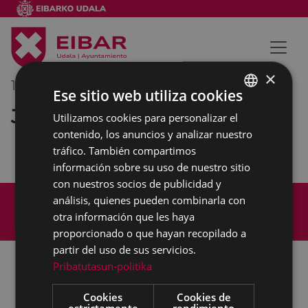
×
12/04/2019
12:00
-
13:00
Ese sitio web utiliza cookies
Junta de Gobierno
Utilizamos cookies para personalizar el
BASQUE
contenido, los anuncios y analizar nuestro
SPANISH
tráfico. También compartimos
información sobre su uso de nuestro sitio
con nuestros socios de publicidad y
Mapa del Sitio
Aviso legal
análisis, quienes pueden combinarla con
Política de cookies
Contacto
otra información que les haya
Accesibilidad
proporcionado o que hayan recopilado a
partir del uso de sus servicios.
Pribatutasun-politika
Todas las redes sociales del Ayuntamiento
Cookies
Cookies de
estrictamente
rendimiento