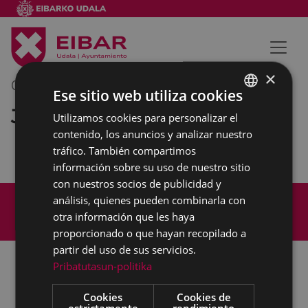
×
01/03/2019
12:00
-
13:00
Ese sitio web utiliza cookies
Junta de Gobierno
Utilizamos cookies para personalizar el
BASQUE
contenido, los anuncios y analizar nuestro
SPANISH
tráfico. También compartimos
información sobre su uso de nuestro sitio
con nuestros socios de publicidad y
Mapa del Sitio
Aviso legal
análisis, quienes pueden combinarla con
Política de cookies
Contacto
otra información que les haya
Accesibilidad
proporcionado o que hayan recopilado a
partir del uso de sus servicios.
Pribatutasun-politika
Todas las redes sociales del Ayuntamiento
Cookies
Cookies de
estrictamente
rendimiento