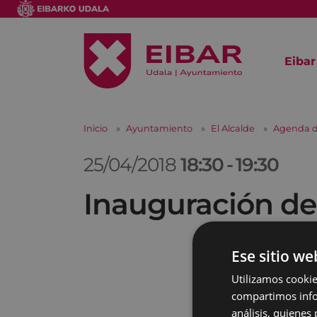
Eibar
Inicio
Ayuntamiento
El Alcalde
Agenda d
25/04/2018
18:30
-
19:30
Inauguración del
Ese sitio we
Utilizamos cookie
compartimos infor
análisis, quiene