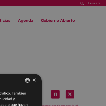
Euskara
ticias
Agenda
Gobierno Abierto
×
 tráfico. También
BASQUE
licidad y
SPANISH
onado o que hayan