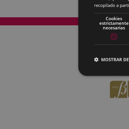
recopilado a parti
Cookies
Mapa del Sitio
estrictamente
necesarias
MOSTRAR DE