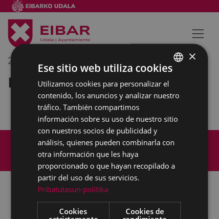
×
27/11/2023
09:40
-
10:10
Ese sitio web utiliza cookies
Reunión externa
Utilizamos cookies para personalizar el
BASQUE
contenido, los anuncios y analizar nuestro
SPANISH
tráfico. También compartimos
información sobre su uso de nuestro sitio
con nuestros socios de publicidad y
Mapa del Sitio
Aviso legal
análisis, quienes pueden combinarla con
Política de cookies
Contacto
otra información que les haya
Accesibilidad
proporcionado o que hayan recopilado a
partir del uso de sus servicios.
Pribatutasun-politika
Todas las redes sociales del Ayuntamiento
Cookies
Cookies de
estrictamente
rendimiento