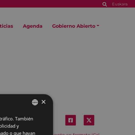
Euskara
ticias
Agenda
Gobierno Abierto
×
 tráfico. También
BASQUE
licidad y
SPANISH
onado o que hayan