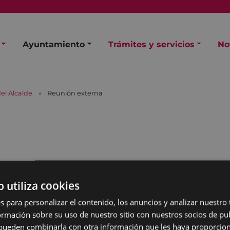
Ayuntamiento
Trámites y servicios
No
el Alcalde
Reunión externa
a
b utiliza cookies
s para personalizar el contenido, los anuncios y analizar nuestro
mación sobre su uso de nuestro sitio con nuestros socios de pub
s pueden combinarla con otra información que les haya proporci