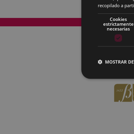
recopilado a parti
Cookies
Mapa del Sitio
estrictamente
necesarias
MOSTRAR DE