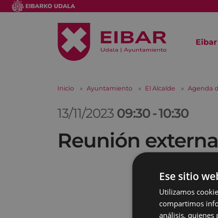
Eibar
Inicio
Ayuntamiento
El Alcalde
Agenda d
13/11/2023
09:30
-
10:30
Reunión extern
Ese sitio we
Utilizamos cookie
compartimos infor
análisis, quiene