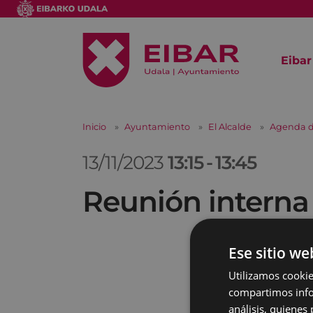
Eibar
Inicio
Ayuntamiento
El Alcalde
Agenda d
13/11/2023
13:15
-
13:45
Reunión interna
Ese sitio we
Utilizamos cookie
compartimos infor
análisis, quiene