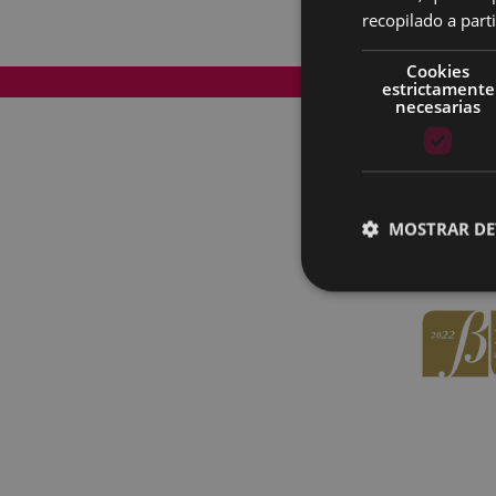
recopilado a parti
Cookies
Mapa del Sitio
estrictamente
necesarias
MOSTRAR DE