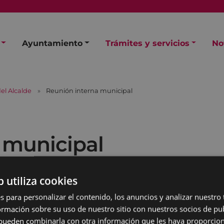
Ayuntamiento
Trámites y servicios
No
el Alcalde
Reunión interna municipal
 municipal
b utiliza cookies
s para personalizar el contenido, los anuncios y analizar nuestro
mación sobre su uso de nuestro sitio con nuestros socios de pub
s pueden combinarla con otra información que les haya proporci