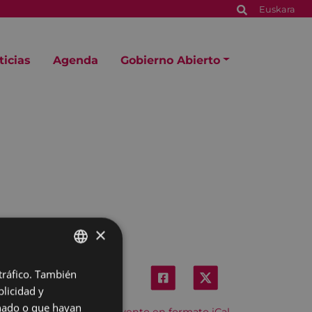
Euskara
ticias
Agenda
Gobierno Abierto
×
 tráfico. También
BASQUE
licidad y
SPANISH
onado o que hayan