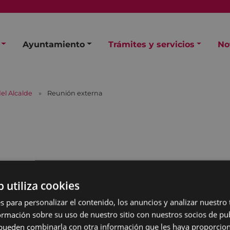
Ayuntamiento
Trámites y servicios
No
el Alcalde
Reunión externa
a
b utiliza cookies
s para personalizar el contenido, los anuncios y analizar nuestro
mación sobre su uso de nuestro sitio con nuestros socios de pub
s pueden combinarla con otra información que les haya proporci