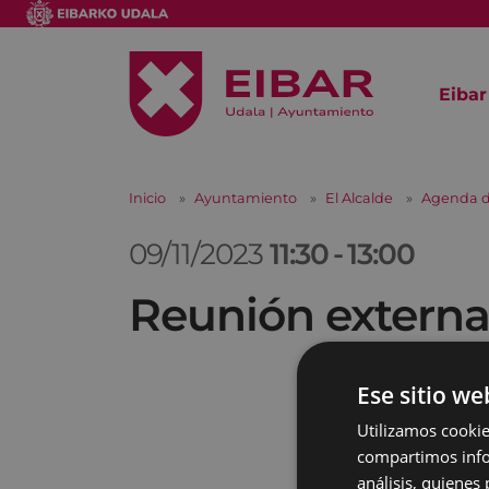
Eibar
Inicio
Ayuntamiento
El Alcalde
Agenda d
09/11/2023
11:30
-
13:00
Reunión extern
Ese sitio we
Utilizamos cookie
compartimos infor
análisis, quiene