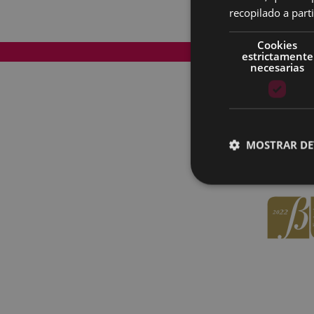
recopilado a parti
Cookies
Mapa del Sitio
estrictamente
necesarias
MOSTRAR DE