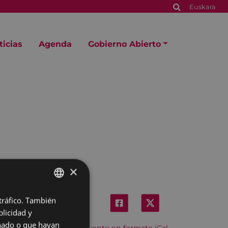
Euskara
ticias
Agenda
Gobierno Abierto
×
 tráfico. También
BASQUE
licidad y
SPANISH
onado o que hayan