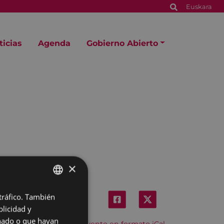
Euskara
ticias
Agenda
Gobierno Abierto
×
 tráfico. También
BASQUE
licidad y
SPANISH
onado o que hayan