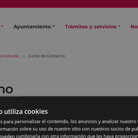
Ayuntamiento
Trámites y servicios
No
el Alcalde
Junta de Gobierno
no
b utiliza cookies
s para personalizar el contenido, los anuncios y analizar nuestro
mación sobre su uso de nuestro sitio con nuestros socios de pub
s pueden combinarla con otra información que les haya proporci