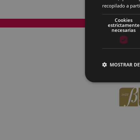
recopilado a parti
Cookies
Mapa del Sitio
estrictamente
necesarias
MOSTRAR DE