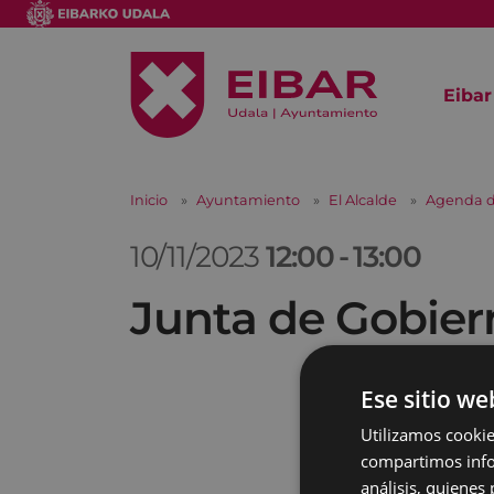
Eibar
Inicio
Ayuntamiento
El Alcalde
Agenda d
10/11/2023
12:00
-
13:00
Junta de Gobier
Ese sitio we
Utilizamos cookie
compartimos infor
análisis, quiene