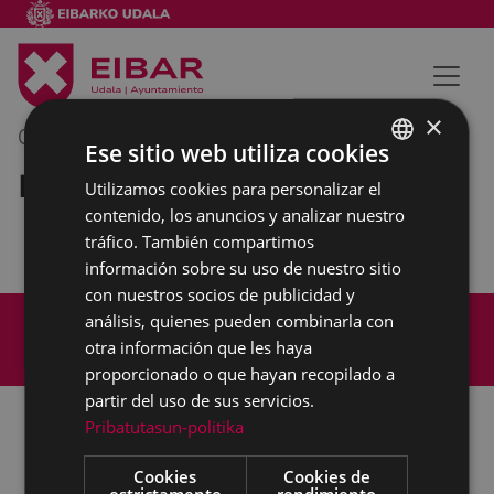
×
06/11/2023
13:00
-
13:30
Ese sitio web utiliza cookies
Reunión interna municipal
Utilizamos cookies para personalizar el
BASQUE
contenido, los anuncios y analizar nuestro
SPANISH
tráfico. También compartimos
información sobre su uso de nuestro sitio
con nuestros socios de publicidad y
Mapa del Sitio
Aviso legal
análisis, quienes pueden combinarla con
Política de cookies
Contacto
otra información que les haya
Accesibilidad
proporcionado o que hayan recopilado a
partir del uso de sus servicios.
Pribatutasun-politika
Todas las redes sociales del Ayuntamiento
Cookies
Cookies de
estrictamente
rendimiento