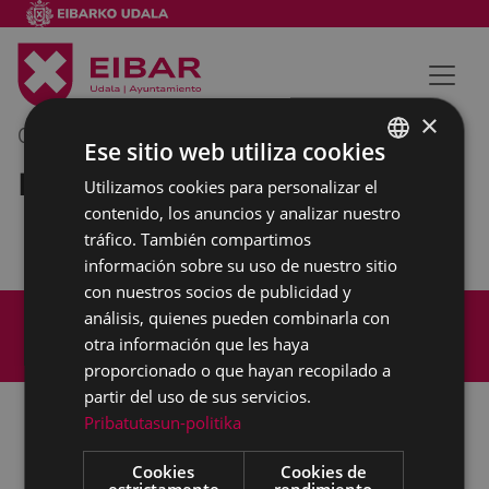
×
07/11/2023
13:30
-
14:00
Ese sitio web utiliza cookies
Reunión interna municipal
Utilizamos cookies para personalizar el
BASQUE
contenido, los anuncios y analizar nuestro
SPANISH
tráfico. También compartimos
información sobre su uso de nuestro sitio
con nuestros socios de publicidad y
Mapa del Sitio
Aviso legal
análisis, quienes pueden combinarla con
Política de cookies
Contacto
otra información que les haya
Accesibilidad
proporcionado o que hayan recopilado a
partir del uso de sus servicios.
Pribatutasun-politika
Todas las redes sociales del Ayuntamiento
Cookies
Cookies de
estrictamente
rendimiento