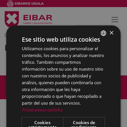
×
02/11/2023
11:30
-
12:30
Ese sitio web utiliza cookies
Reunión externa
Utilizamos cookies para personalizar el
BASQUE
contenido, los anuncios y analizar nuestro
SPANISH
tráfico. También compartimos
información sobre su uso de nuestro sitio
con nuestros socios de publicidad y
Mapa del Sitio
Aviso legal
análisis, quienes pueden combinarla con
Política de cookies
Contacto
otra información que les haya
Accesibilidad
proporcionado o que hayan recopilado a
partir del uso de sus servicios.
Pribatutasun-politika
Todas las redes sociales del Ayuntamiento
Cookies
Cookies de
estrictamente
rendimiento